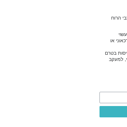
י הרוח
שוי
וני או
ויסות בטרם
, למעקב