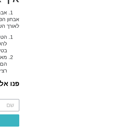
אבח
אבחון הפ
לאורך הש
הטי
להש
בטי
מאנ
הם 
רציף
פנו אל