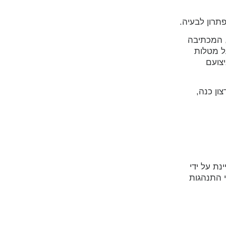
תרון לבעיה.
ילה, המכתיבה
ל מטלות
צועם
צון כנה,
ת על ידי
י התנהגות