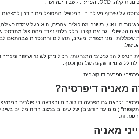
OCD, הפרעת קשב וריכוז ועוד.
בוסס על שיתוף פעולה בין המטפל והמטופל מתוך רצון למציאת פ
המטופל בשיטת ה-CBT, בשונה מטיפולים אחרים, הוא בעל עמדה פע
יום הטיפולי וגם את קצבו. חלק בלתי נפרד מהטיפול מתבסס ע
שכוללות יומני תצפית ומעקב, תרגולים והתנסויות שבהתאם לבי
טיפול.
ת הטיפול הקוגניטיבי התנהגותי, הכול ניתן לשינוי ושיפור ומצריך ר
לחולל שינוי והשקעה של זמן וכסף.
פרסיה/ הפרעה דו קוטבית
ה מאניה דיפרסיה?
פרסיה נקראת גם הפרעה דו-קוטבית והפרעה בי-פולרית המתאפיינ
תקופות” (ימים עד חודשים) של שינויים במצב הרוח מלווים בשינוי
גופניות.
יני מאניה