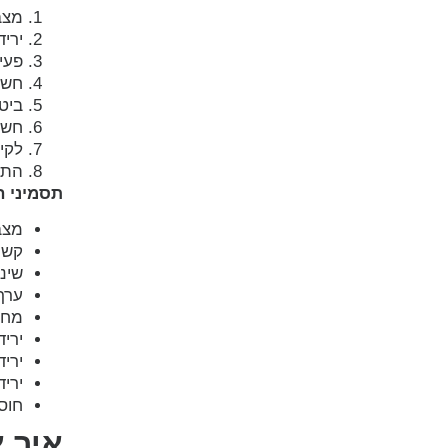
מצב רו
ירידה 
פעי
חשי
ביט
חשק
לקי
התנה
תסמיני ה
מצב 
קשיי
שינו
ערך
מחש
יריד
יריד
ירי
חוס
איך 