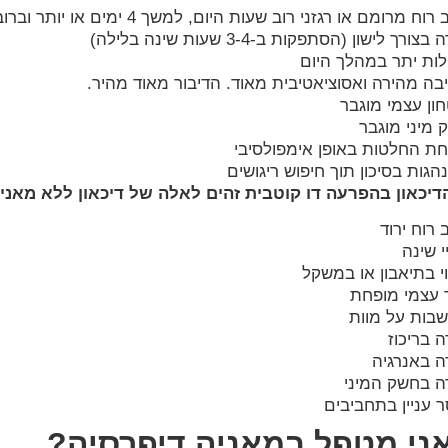
ח מרומם או רגזני רוב שעות היום, למשך 4 ימים או יותר וברוב שעות היום
בצורך לישון (הסתפקות ב-3-4 שעות שינה בלילה)
לות יתר במהלך היום
בה מהירה ואסוציאטיבית מאוד. הדיבור מאוד מהיר.
חון עצמי מוגבר
 מיני מוגבר
חת החלטות באופן אימפולסיבי
גות בסיכון תוך חיפוש ריגושים
דיכאון בהפרעה דו קוטבית זהים לאלה של דיכאון ללא מאניה
רוח ירוד
 שינה
י בתיאבון או במשקל
 עצמי מופחת
בות על מוות
ה בריכוז
ה באנרגיה
דה בחשק המיני
ר עניין בתחביבים
אני מטפל במאניה דיפרסיה?