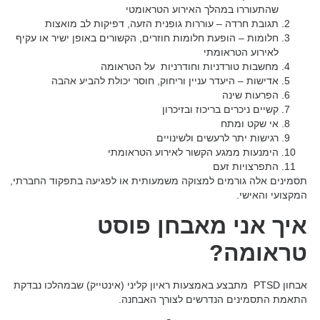
שהתעוררו במהלך האירוע הטראומטי
תגובת חרדה – עוררות גופנית הזעה, דפיקות לב מואצות
חלומות – הופעת חלומות חוזרים, הקשורים באופן ישיר או עקיף
לאירוע הטראומתי
מחשבות טורדניות וחודרניות על הטראומה
אדישות – היעדר עניין וריחוק, חוסר יכולת להביע אהבה
הפרעות שינה
קשיים ניכרים בריכוז ובזיכרון
אי שקט ומתח
רגישות יתר לרעשים ולשינויים
הימנעות ממגע הקשור לאירוע הטראומתי
התפרצויות זעם
תסמינים אלה גורמים למצוקה משמעותית או לפגיעה בתפקוד החברתי,
המקצועי והאישי.
איך אני מאבחן פוסט
טראומה?
אבחון PTSD מתבצע באמצעות ראיון קליני (אינטייק) שבמהלכו נבדקת
התאמת התסמינים הנדרשים לצורך האבחנה.