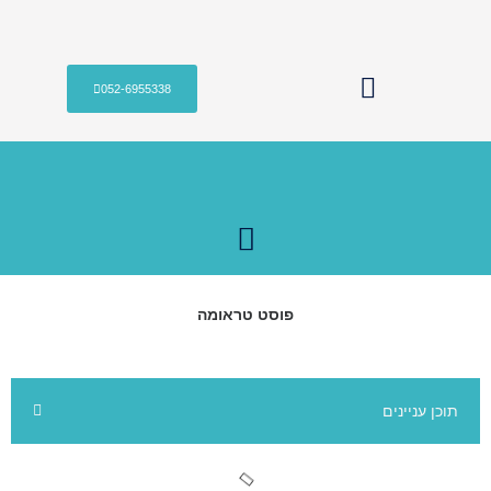
052-6955338
טיפול CBT
פוסט טראומה
תוכן עניינים