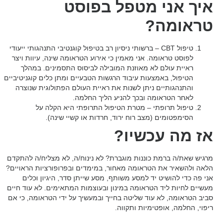
איך אני מטפל בפוסט
טראומה?
טיפול CBT – ברשותי ניסיון רב בטיפול קוגנטיבי התנהגותי ייעודי
לפוסט טראומה. אני מאמין כי אירוע הטראומה שינה, עיוות ויצר
ראיית עולם לא מאוזנת המובילה לביסוס התסמינים. במהלך
הטיפול, באמצעות עיבוד הרגשות הטבעיים ומתן כלים קוגניטיביים
והתנהגותיים ניתן לשנות את ראיית העולם הפתולוגית שנוצרה
לאחר הטראומה ובכך להניע הליך החלמה.
טיפול תרופתי – מטרת הטיפול התרופתי היא הקלה על
הסימפטומים (מצב רוח ירוד, חרדות או קשיי שינה).
אז מה עכשיו?
מרגיש שאת/ה ברמת כוננות מוגברת? לא נינוח/ה, לא מצליח/ה להתקדם
הלאה ולהשאיר את הטראומה מאחור, במימדים ובפרופורציות הראויים?
אני פה כדי להושיט יד למסע משותף, מסע שייתן סדר, היגיון וכלים
מעשיים לחיות ליד הטראומה במינון ובעוצמות המתאימים. לא עוד חיים
סביב הטראומה, לא עוד שליטה בחייך ובמעשיך על ידי הטראומה, כי אם
ריפוי, החלמה, אופטימיות ותקווה.