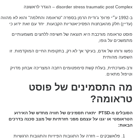
disorder stress traumatic post Complex – הוגדר לראשונה
ב-1992 ע״י פרופ' ג'ודית הרמן בספרה "טראומה והחלמה" והוא לא מהווה
(עדיין) חלק מהאבחנות הפסיכיאטריות הקבועות. יחד עם זאת ידוע כי
פוסט טראומה מורכבת היא תוצאה של חשיפה ללחצים משמעותיים
מתמשכים על גופו,
נפשו ורוחו של אדם, בעיקר אך לא רק, בתקופות החיים המוקדמות. זו
השפעה מהותית
ורב-מערכתית, בעלת קשת סימפטומים רחבה המצריכה אבחון מדויק
וטיפול מתאים.
מה התסמינים של פוסט
טראומה?
הסובלים מ-PTSD יתארו תסמינים של חוויה מחדש של האירוע
הטראומטי או יגנו על עצמם מפני חזרתיות של מצב סכנה בדרכים
הבאות:
פלאשבקים – חזרה על התגובות הפיזיות והתגובות הרגשיות