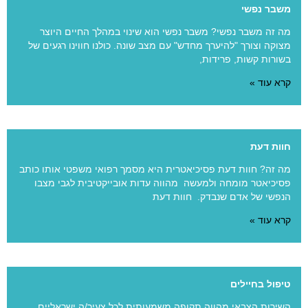
משבר נפשי
מה זה משבר נפשי? משבר נפשי הוא שינוי במהלך החיים היוצר
מצוקה וצורך "להיערך מחדש" עם מצב שונה. כולנו חווינו רגעים של
בשורות קשות, פרידות,
קרא עוד »
חוות דעת
מה זה? חוות דעת פסיכיאטרית היא מסמך רפואי משפטי אותו כותב
פסיכיאטר מומחה ולמעשה מהווה עדות אובייקטיבית לגבי מצבו
הנפשי של אדם שנבדק. חוות דעת
קרא עוד »
טיפול בחיילים
השירות הצבאי מהווה תקופה משמעותית לכל צעיר/ה ישראליים.