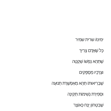
ימינו/ שרית שמיר
כָּל שֶׁאָדָם צָרִיךְ
שֶׁתְּהֵא נַפְשׁוֹ שְׁקֵטָה
וּצְרָכָיו מְסֻפָּקִים
שֶׁבְּרִיאוּתוֹ תְּהֵא מְאַפְשֶׁרֶת תְּנוּעָה
וּסְפִירַת נְשִׁימוֹת תַּקִּינָה
שֶׁבִּטָּחוֹן יֻנַּח כְּאוֹצָר