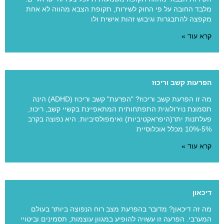
מלבד החובה על פי החוק לשירות, תקופת הצבא מהווה לא אחת
מקפצה להתבגרות וגיבוש זהות אישית ולו
קרא עוד »
הפרעות קשב וריכוז
מה זו הפרעת קשב וריכוז? "הפרעת" קשב וריכוז (ADHD) הינה
תסמונת נוירולוגית התפתחותית ‏המתאפיינת בקשיי קשב, ריכוז,
פעלתנות יתר(היפראקטיביות) ואימפולסיביות‏. היא נפוצה בקרב
5%-10% מכלל אוכלוסיית
קרא עוד »
דיכאון
מה זה דיכאון? מדובר בהפרעת מצב רוח הנפוצה ביותר בעולם
המערבי. הפרעה זו עשויה להופיע במגוון עוצמות, תסמינים וביטויי