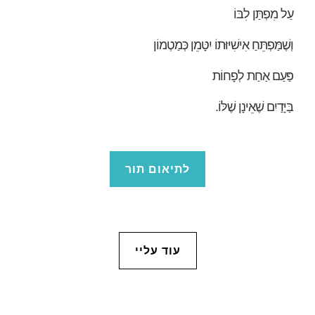
עַל מִפְתַּן לִבּוֹ
וְשֶׁמַּפְתֵּחַ אִישִׁיּוּתוֹ יִטָּמֵן כְּמַטְמוֹן
פַּעַם אַחַת לְפָחוֹת
בַּיָּדַיִם שֶׁאֵינָן שֶׁלּוֹ.
לתיאום תור
עוד עליי